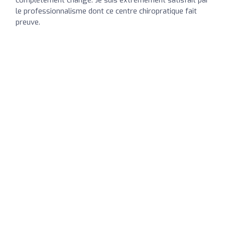
complètement changé. Je suis extrèmement satisfait par
le professionnalisme dont ce centre chiropratique fait
preuve.