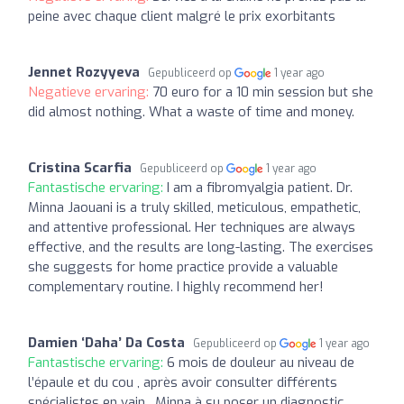
peine avec chaque client malgré le prix exorbitants
Jennet Rozyyeva
Gepubliceerd op
1 year ago
Negatieve ervaring:
70 euro for a 10 min session but she
did almost nothing. What a waste of time and money.
Cristina Scarfia
Gepubliceerd op
1 year ago
Fantastische ervaring:
I am a fibromyalgia patient. Dr.
Minna Jaouani is a truly skilled, meticulous, empathetic,
and attentive professional. Her techniques are always
effective, and the results are long-lasting. The exercises
she suggests for home practice provide a valuable
complementary routine. I highly recommend her!
Damien ‘Daha’ Da Costa
Gepubliceerd op
1 year ago
Fantastische ervaring:
6 mois de douleur au niveau de
l’épaule et du cou , après avoir consulter différents
spécialistes en vain , Minna à su poser un diagnostic