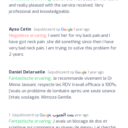
and really pleased with the service received. Very
profesional and knowledgeable.
Aysu Cetin
Gepubliceerd op
1 year ago
Negatieve ervaring:
I went her for my back pain,and I
have got neck pain ,she did sonething since then I have
very bad neck pain, I am trying to solve this problem for
2 years
Daniel Delaruelle
Gepubliceerd op
1 year ago
Fantastische ervaring:
Je recommande vivement le Dr
Minna Jaouani, respecte les RDV travail efficace à 100%,
j'avais un problème de lombaire après une seule séance
j'étais soulagée. Mimoza Gentile.
بنت الجنوب
Gepubliceerd op
1 year ago
Fantastische ervaring:
J avais un blocage de dos et
sciatique qui commence au niveau de genou, j ai cherché